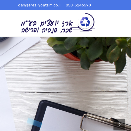
dan@erez-yoatzim.co.il
050-5246590