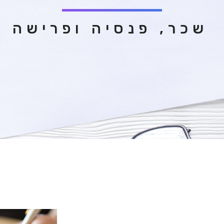
ש
כ
ר
,
פ
נ
ס
י
ה
ו
פ
ר
י
ש
ה