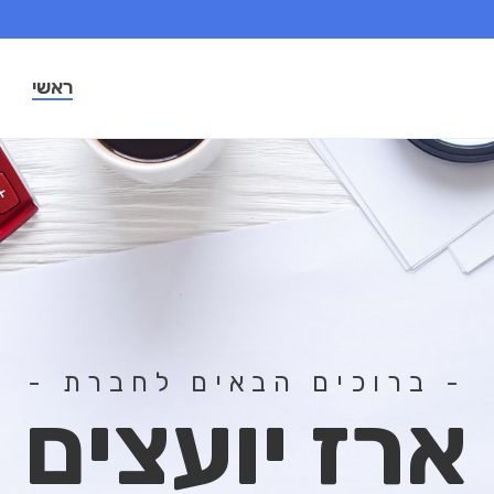
ראשי
- ברוכים הבאים לחברת -
א
ר
ז
י
ו
ע
צ
י
ם