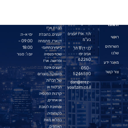
פרטי
עלינו
שעות
מפת
התקשרות
פתיחה
האתר
חברת ארז
ח.ד. ארז יועצים
יועצים, בהובלת
ימי א-ה:
ראשי
בע”מ
דן ארז, מתמחה
09:00 –
השרותים
ביעוץ בתחומי
18:00
בני דן 8 תל
שלנו
אביב יפו
שכר פנסיה
יום ו': סגור
62260
ופרישה. ארז
מאגר ידע
יועצים אינה
050-
צור קשר
5246590
משווקת מוצרים
של חברות
dan@erez-
הביטוח או
yoatzim.co.il
קרנות הפנסיה
או אחרים,
ומחויבת לטובת
לקוחותיה
במלוא מאת
האחוזים.