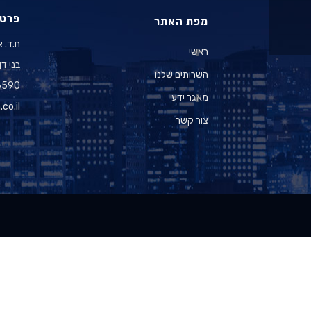
פרטי
מפת האתר
ח.ד. א
ראשי
בני דן 8 תל אביב יפו 60
השרותים שלנו
6590
מאגר ידע
co.il
צור קשר