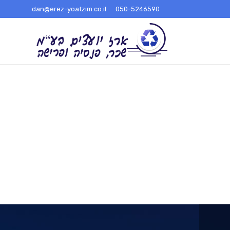
dan@erez-yoatzim.co.il
050-5246590